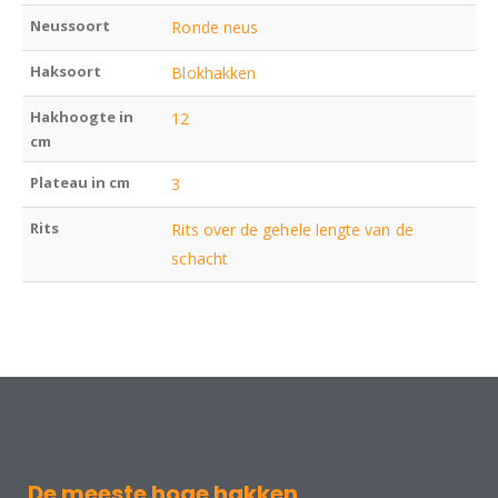
Neussoort
Ronde neus
Haksoort
Blokhakken
Hakhoogte in
12
cm
Plateau in cm
3
Rits
Rits over de gehele lengte van de
schacht
De meeste hoge hakken