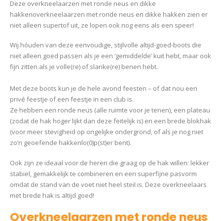
Deze overkneelaarzen met ronde neus en dikke
hakkenoverkneelaarzen met ronde neus en dikke hakken zien er
niet alleen supertof uit, ze lopen ook nog eens als een speer!
Wij hóuden van deze eenvoudige, stijlvolle altijd-goed-boots die
niet alleen goed passen als je een ‘gemiddelde’ kuit hebt, maar ook
fijn zitten als je volle(re) of slanke(re) benen hebt.
Met deze boots kun je de hele avond feesten – of dat nou een
privé feestje of een feestje in een club is.
Ze hebben een ronde neus (alle ruimte voor je tenen), een plateau
(zodat de hak hoger lijkt dan deze feitelijk is) en een brede blokhak
(voor meer stevigheid op ongelijke ondergrond, of als je nog niet
zo’n geoefende hakkenlo(0)p(st)er bent).
Ook zijn ze ideaal voor de heren die graag op de hak willen: lekker
stabiel, gemakkelijk te combineren en een superfijne pasvorm
omdat de stand van de voet niet heel steil is. Deze overkneelaars
met brede hak is altijd goed!
Overkneelaarzen met ronde neus