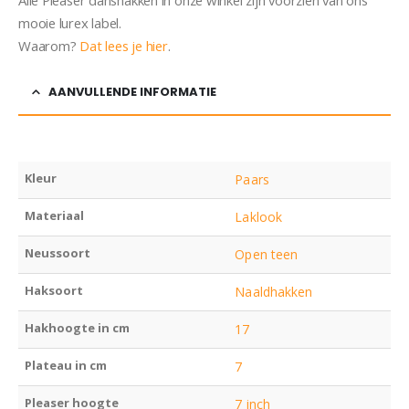
Alle Pleaser danshakken in onze winkel zijn voorzien van ons
mooie lurex label.
Waarom?
Dat lees je hier
.
AANVULLENDE INFORMATIE
Kleur
Paars
Materiaal
Laklook
Neussoort
Open teen
Haksoort
Naaldhakken
Hakhoogte in cm
17
Plateau in cm
7
Pleaser hoogte
7 inch