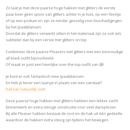
Zo laat je met deze paarse hoge hakken met glitters de eerste
paar keer geen spoor van glitters achter in je huis, op een feestje
of op een podium en zijn ze minder gevoelig voor beschadigingen
bij het (paal)dansen.
Doordat de glitters verwerkt zitten ín het materiaal zijn ze ook iets
subtieler dan bij een versie met glitters on top.
Combineer deze paarse Pleasers met glitters met een eenvoudige
all black outfit bijvoorbeeld.
Of maak er juist een heerlijke over-the-top outfit van 😆!
Je kunt er ook fantastisch mee (paal)dansen.
En heb je liever een laarsje in plaats van een sandaal?
Dat kan natuurlijk ook
!
Deze paarse hoge hakken met glitters hebben een lekker zacht
binnenwerk en extra stevige constructie voor veel dansplezier.
Bij alle Pleaser hakken bestaat de zool en de hak uit één gedeelte
waardoor de hakken extra stevig zijn tijdens het bewegen.