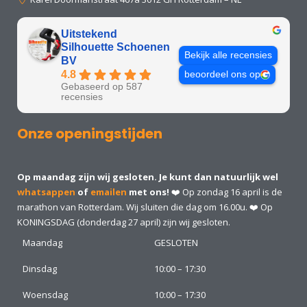
Uitstekend
Silhouette Schoenen
Bekijk alle recensies
BV
4.8
beoordeel ons op
Gebaseerd op 587
recensies
Onze openingstijden
Op maandag zijn wij gesloten. Je kunt dan natuurlijk wel
whatsappen
of
emailen
met ons!
❤️ Op zondag 16 april is de
marathon van Rotterdam. Wij sluiten die dag om 16.00u. ❤️ Op
KONINGSDAG (donderdag 27 april) zijn wij gesloten.
Maandag
GESLOTEN
Dinsdag
10:00 – 17:30
Woensdag
10:00 – 17:30