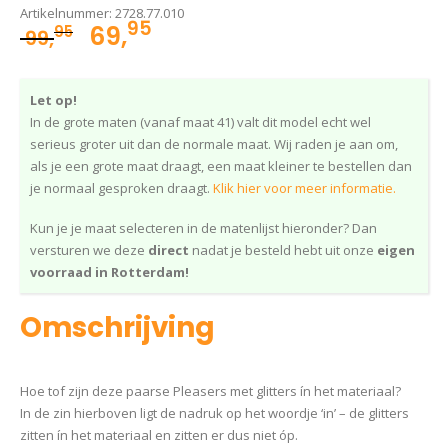
Artikelnummer:
2728.77.010
95
Oorspronkelijke
Huidige
69,
95
99,
prijs
prijs
was:
is:
Let op!
99,95.
69,95.
In de grote maten (vanaf maat 41) valt dit model echt wel
serieus groter uit dan de normale maat. Wij raden je aan om,
als je een grote maat draagt, een maat kleiner te bestellen dan
je normaal gesproken draagt.
Klik hier voor meer informatie.
Kun je je maat selecteren in de matenlijst hieronder? Dan
versturen we deze
direct
nadat je besteld hebt uit onze
eigen
voorraad in Rotterdam!
Omschrijving
Hoe tof zijn deze paarse Pleasers met glitters ín het materiaal?
In de zin hierboven ligt de nadruk op het woordje ‘in’ – de glitters
zitten ín het materiaal en zitten er dus niet óp.