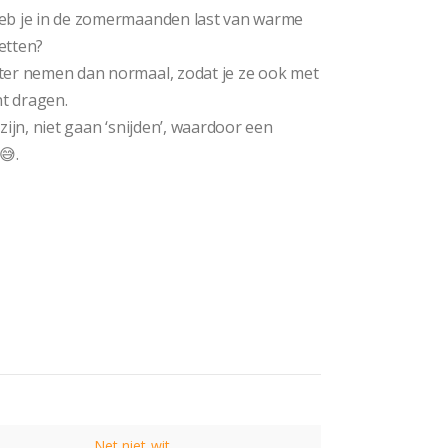
heb je in de zomermaanden last van warme
etten?
ter nemen dan normaal, zodat je ze ook met
t dragen.
zijn, niet gaan ‘snijden’, waardoor een
😅.
Net niet wit