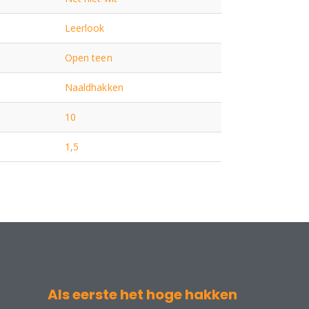
Leerlook
Open teen
Naaldhakken
10
1,5
Als eerste het hoge hakken