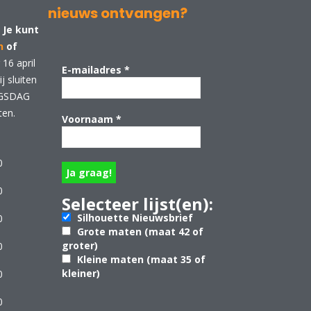
nieuws ontvangen?
 Je kunt
n
of
16 april
E-mailadres
*
 sluiten
NGSDAG
ten.
Voornaam
*
0
0
Selecteer lijst(en):
Silhouette Nieuwsbrief
0
Grote maten (maat 42 of
groter)
0
Kleine maten (maat 35 of
kleiner)
0
0