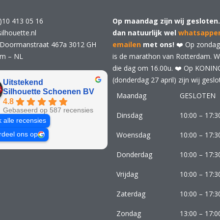
)10 413 05 16
Op maandag zijn wij gesloten.
ilhouette.nl
dan natuurlijk wel
whatsappe
 Doormanstraat 467a 3012 GH
emailen
met ons!
❤️ Op zondag 
am – NL
is de marathon van Rotterdam. Wij
die dag om 16.00u. ❤️ Op KONI
(donderdag 27 april) zijn wij geslo
Uitstekend
Silhouette Schoenen BV
Maandag
GESLOTEN
4.8
Gebaseerd op 587 recensies
Dinsdag
10:00 – 17:3
k alle recensies
Woensdag
10:00 – 17:3
rdeel ons op
Donderdag
10:00 – 17:3
Vrijdag
10:00 – 17:3
Zaterdag
10:00 – 17:3
Zondag
13:00 – 17:0