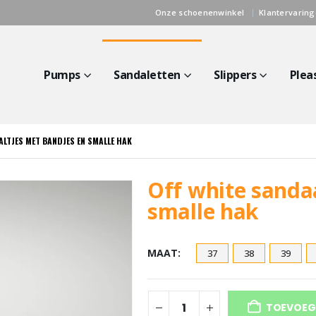
Onze schoenenwinkel
Klantervarin
Pumps
Sandaletten
Slippers
Plea
ALTJES MET BANDJES EN SMALLE HAK
Off white sanda
smalle hak
MAAT
37
38
39
TOEVOEG