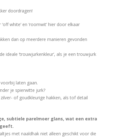
ekker doordragen!
 ‘off white’ en ‘roomwit’ hier door elkaar
akken dan op meerdere manieren gevonden
e ideale ‘trouwjurkenkleur’, als je een trouwjurk
voorbij laten gaan.
nder je spierwitte jurk?
ilver- of goudkleurige hakken, als tof detail
e, subtiele parelmoer glans, wat een extra
geeft.
ltjes met naaldhak niet alleen geschikt voor die