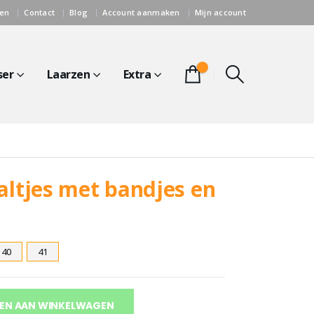
gen
Contact
Blog
Account aanmaken
Mijn account
0
ser
Laarzen
Extra
altjes met bandjes en
40
41
EN AAN WINKELWAGEN