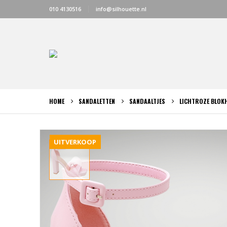
010 4130516
info@silhouette.nl
HOME
SANDALETTEN
SANDAALTJES
LICHTROZE BLOKH
UITVERKOOP