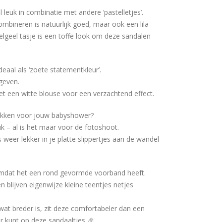
leuk in combinatie met andere ‘pastelletjes’.
mbineren is natuurlijk goed, maar ook een lila
elgeel tasje is een toffe look om deze sandalen
eaal als ‘zoete statementkleur’.
 geven.
 een witte blouse voor een verzachtend effect.
akken voor jouw babyshower?
k – al is het maar voor de fotoshoot.
weer lekker in je platte slippertjes aan de wandel
 omdat het een rond gevormde voorband heeft.
 blijven eigenwijze kleine teentjes netjes
at breder is, zit deze comfortabeler dan een
r kunt op deze sandaaltjes 🎉.