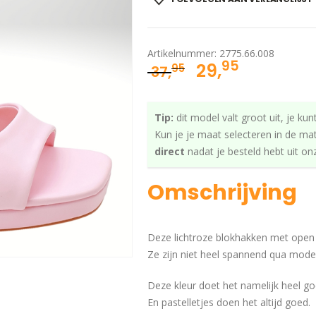
Artikelnummer:
2775.66.008
95
Oorspronkelij
Huidige
29,
95
37,
prijs
prijs
was:
is:
Tip:
dit model valt groot uit, je kun
37,95.
29,95.
Kun je je maat selecteren in de ma
direct
nadat je besteld hebt uit o
Omschrijving
Deze lichtroze blokhakken met open te
Ze zijn niet heel spannend qua model,
Deze kleur doet het namelijk heel goe
En pastelletjes doen het altijd goed.