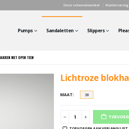
Onze schoenenwinkel
Klantervarin
Pumps
Sandaletten
Slippers
Plea
AKKEN MET OPEN TEEN
Lichtroze blokh
MAAT
38
TOEVOEG
TOEVOEGEN AAN VERLANGLIJST