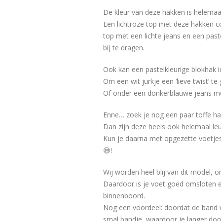
De kleur van deze hakken is helemaal 
Een lichtroze top met deze hakken co
top met een lichte jeans en een past
bij te dragen.
Ook kan een pastelkleurige blokhak id
Om een wit jurkje een ‘lieve twist’ te
Of onder een donkerblauwe jeans met
Enne… zoek je nog een paar toffe h
Dan zijn deze heels ook helemaal leu
Kun je daarna met opgezette voetjes 
😅!
Wij worden heel blij van dit model,
Daardoor is je voet goed omsloten en
binnenboord.
Nog een voordeel: doordat de band w
smal bandje, waardoor je langer doo