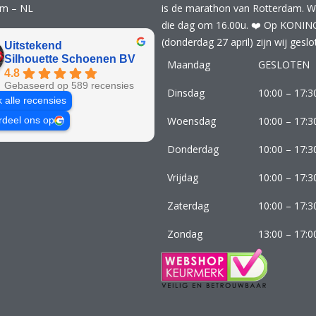
am – NL
is de marathon van Rotterdam. Wij
die dag om 16.00u. ❤️ Op KONI
(donderdag 27 april) zijn wij geslo
Uitstekend
Silhouette Schoenen BV
Maandag
GESLOTEN
4.8
Gebaseerd op 589 recensies
Dinsdag
10:00 – 17:3
k alle recensies
Woensdag
10:00 – 17:3
rdeel ons op
Donderdag
10:00 – 17:3
Vrijdag
10:00 – 17:3
Zaterdag
10:00 – 17:3
Zondag
13:00 – 17:0