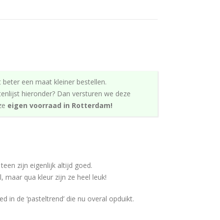
ke
t beter een maat kleiner bestellen.
tenlijst hieronder? Dan versturen we deze
nze
eigen voorraad in Rotterdam!
en zijn eigenlijk altijd goed.
 maar qua kleur zijn ze heel leuk!
d in de ‘pasteltrend’ die nu overal opduikt.