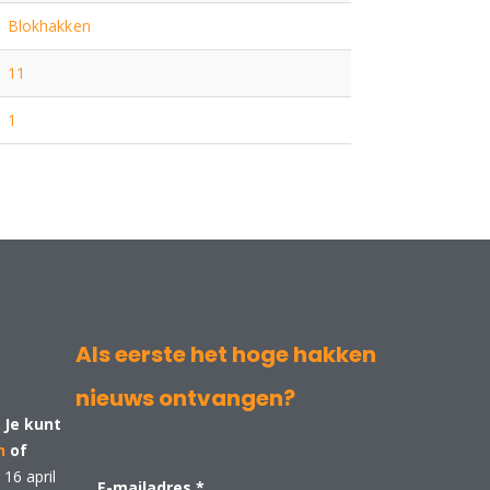
Blokhakken
11
1
Als eerste het hoge hakken
nieuws ontvangen?
 Je kunt
n
of
16 april
E-mailadres
*