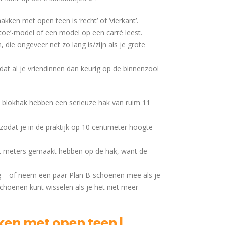
kken met open teen is ‘recht’ of ‘vierkant’.
oe’-model of een model op een carré leest.
die ongeveer net zo lang is/zijn als je grote
dat al je vriendinnen dan keurig op de binnenzool
 blokhak hebben een serieuze hak van ruim 11
 zodat je in de praktijk op 10 centimeter hoogte
t meters gemaakt hebben op de hak, want de
ng – of neem een paar Plan B-schoenen mee als je
schoenen kunt wisselen als je het niet meer
ken met open teen |