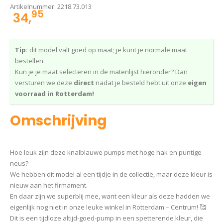
Artikelnummer:
2218.73.013
95
34,
Tip:
dit model valt goed op maat; je kunt je normale maat
bestellen.
Kun je je maat selecteren in de matenlijst hieronder? Dan
versturen we deze
direct
nadat je besteld hebt uit onze
eigen
voorraad in Rotterdam!
Omschrijving
Hoe leuk zijn deze knalblauwe pumps met hoge hak en puntige
neus?
We hebben dit model al een tijdje in de collectie, maar deze kleur is
nieuw aan het firmament.
En daar zijn we superblij mee, want een kleur als deze hadden we
eigenlijk nog niet in onze leuke winkel in Rotterdam – Centrum! 🥰
Dit is een tijdloze altijd-goed-pump in een spetterende kleur, die