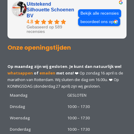
Uitstekend
Silhouette Schoenen
Bekijk alle recensies
BV
4.8
beoordeel ons op
Gebaseerd op 589
recensies
Onze openingstijden
Op maandag zijn wij gesloten. Je kunt dan natuurlijk wel
whatsappen
of
emailen
met ons!
❤️ Op zondag 16 april is de
marathon van Rotterdam. Wij sluiten die dag om 16.00u. ❤️ Op
KONINGSDAG (donderdag 27 april) zijn wij gesloten.
Maandag
GESLOTEN
Dinsdag
10:00 – 17:30
Woensdag
10:00 – 17:30
Donderdag
10:00 – 17:30