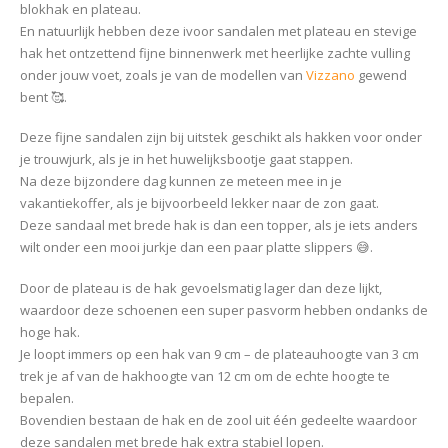
blokhak en plateau.
En natuurlijk hebben deze ivoor sandalen met plateau en stevige
hak het ontzettend fijne binnenwerk met heerlijke zachte vulling
onder jouw voet, zoals je van de modellen van
Vizzano
gewend
bent 🥰.
Deze fijne sandalen zijn bij uitstek geschikt als hakken voor onder
je trouwjurk, als je in het huwelijksbootje gaat stappen.
Na deze bijzondere dag kunnen ze meteen mee in je
vakantiekoffer, als je bijvoorbeeld lekker naar de zon gaat.
Deze sandaal met brede hak is dan een topper, als je iets anders
wilt onder een mooi jurkje dan een paar platte slippers 😅.
Door de plateau is de hak gevoelsmatig lager dan deze lijkt,
waardoor deze schoenen een super pasvorm hebben ondanks de
hoge hak.
Je loopt immers op een hak van 9 cm – de plateauhoogte van 3 cm
trek je af van de hakhoogte van 12 cm om de echte hoogte te
bepalen.
Bovendien bestaan de hak en de zool uit één gedeelte waardoor
deze sandalen met brede hak extra stabiel lopen.