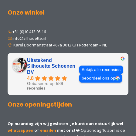
Onze winkel
+31 (0)10 413 05 16
info@silhouette.nl
Karel Doormanstraat 467a 3012 GH Rotterdam – NL
Uitstekend
Silhouette Schoenen
Bekijk alle recensies
BV
4.8
beoordeel ons op
Gebaseerd op 589
recensies
Onze openingstijden
Op maandag zijn wij gesloten. Je kunt dan natuurlijk wel
whatsappen
of
emailen
met ons!
❤️ Op zondag 16 april is de