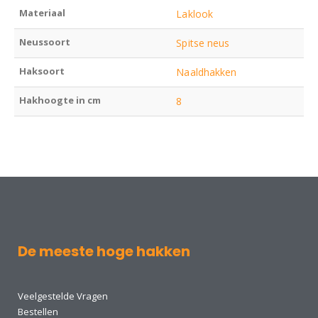
Materiaal
Laklook
Neussoort
Spitse neus
Haksoort
Naaldhakken
Hakhoogte in cm
8
De meeste hoge hakken
Veelgestelde Vragen
Bestellen