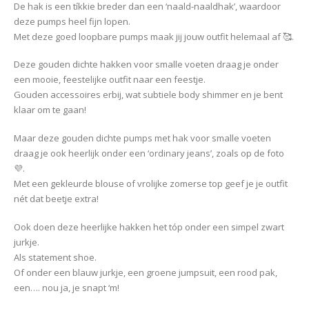
De hak is een tíkkie breder dan een ‘naald-naaldhak’, waardoor
deze pumps heel fijn lopen.
Met deze goed loopbare pumps maak jij jouw outfit helemaal af 🥰.
Deze gouden dichte hakken voor smalle voeten draag je onder
een mooie, feestelijke outfit naar een feestje.
Gouden accessoires erbij, wat subtiele body shimmer en je bent
klaar om te gaan!
Maar deze gouden dichte pumps met hak voor smalle voeten
draag je ook heerlijk onder een ‘ordinary jeans’, zoals op de foto
💜.
Met een gekleurde blouse of vrolijke zomerse top geef je je outfit
nét dat beetje extra!
Ook doen deze heerlijke hakken het tóp onder een simpel zwart
jurkje.
Als statement shoe.
Of onder een blauw jurkje, een groene jumpsuit, een rood pak,
een…. nou ja, je snapt ‘m!