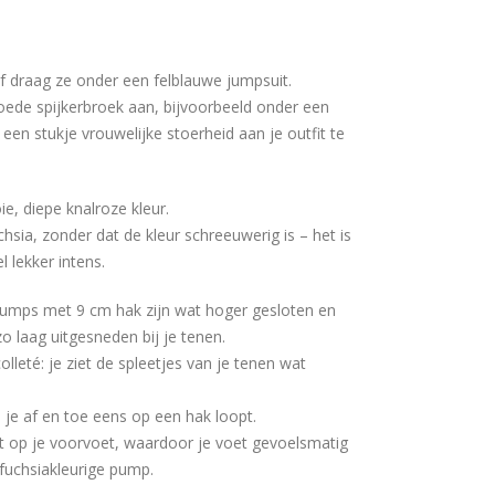
f draag ze onder een felblauwe jumpsuit.
oede spijkerbroek aan, bijvoorbeeld onder een
 een stukje vrouwelijke stoerheid aan je outfit te
e, diepe knalroze kleur.
hsia, zonder dat de kleur schreeuwerig is – het is
 lekker intens.
pumps met 9 cm hak zijn wat hoger gesloten en
o laag uitgesneden bij je tenen.
leté: je ziet de spleetjes van je tenen wat
 je af en toe eens op een hak loopt.
ht op je voorvoet, waardoor je voet gevoelsmatig
ke fuchsiakleurige pump.