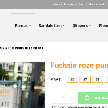
Onze schoenenwinkel
Klantervarin
Pumps
Sandaletten
Slippers
Plea
CHSIA ROZE PUMPS MET 9 CM HAK
Fuchsia roze pu
MAAT
36
37
38
TOEVOEG
TOEVOEGEN AAN VERLANGLIJST