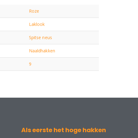
Roze
Laklook
Spitse neus
Naaldhakken
9
Als eerste het hoge hakken