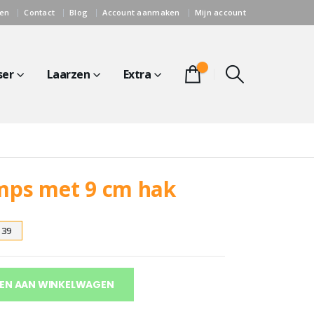
gen
Contact
Blog
Account aanmaken
Mijn account
0
ser
Laarzen
Extra
mps met 9 cm hak
39
EN AAN WINKELWAGEN