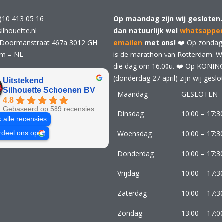
)10 413 05 16
Op maandag zijn wij gesloten.
ilhouette.nl
dan natuurlijk wel
whatsappe
 Doormanstraat 467a 3012 GH
emailen
met ons!
❤️ Op zondag 
am – NL
is de marathon van Rotterdam. Wij
die dag om 16.00u. ❤️ Op KONI
(donderdag 27 april) zijn wij geslo
Uitstekend
Silhouette Schoenen BV
Maandag
GESLOTEN
4.8
Gebaseerd op 589 recensies
Dinsdag
10:00 – 17:3
k alle recensies
Woensdag
10:00 – 17:3
rdeel ons op
Donderdag
10:00 – 17:3
Vrijdag
10:00 – 17:3
Zaterdag
10:00 – 17:3
Zondag
13:00 – 17:0