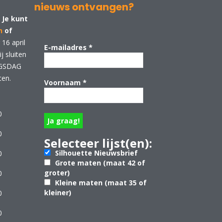
nieuws ontvangen?
 Je kunt
n
of
16 april
E-mailadres
*
 sluiten
NGSDAG
ten.
Voornaam
*
0
0
Selecteer lijst(en):
Silhouette Nieuwsbrief
0
Grote maten (maat 42 of
groter)
0
Kleine maten (maat 35 of
kleiner)
0
0