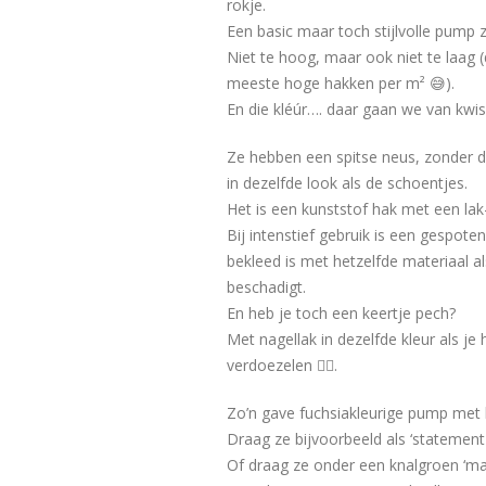
rokje.
Een basic maar toch stijlvolle pump 
Niet te hoog, maar ook niet te laag 
meeste hoge hakken per m² 😅).
En die kléúr…. daar gaan we van kwis
Ze hebben een spitse neus, zonder dat
in dezelfde look als de schoentjes.
Het is een kunststof hak met een lak
Bij intenstief gebruik is een gespote
bekleed is met hetzelfde materiaal 
beschadigt.
En heb je toch een keertje pech?
Met nagellak in dezelfde kleur als j
verdoezelen 👍🏻.
Zo’n gave fuchsiakleurige pump met h
Draag ze bijvoorbeeld als ‘statement 
Of draag ze onder een knalgroen ‘ma