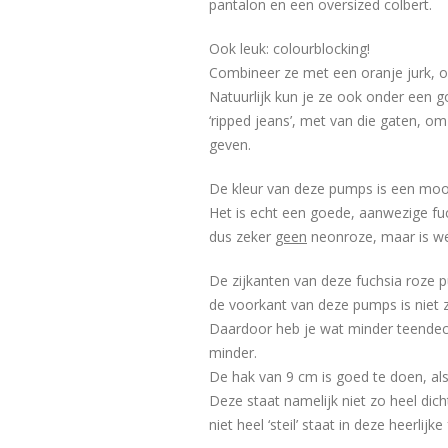
pantalon en een oversized colbert.
Ook leuk: colourblocking!
Combineer ze met een oranje jurk, o
Natuurlijk kun je ze ook onder een g
‘ripped jeans’, met van die gaten, om
geven.
De kleur van deze pumps is een mooi
Het is echt een goede, aanwezige fuc
dus zeker
geen
neonroze, maar is wel
De zijkanten van deze fuchsia roze 
de voorkant van deze pumps is niet z
Daardoor heb je wat minder teendecol
minder.
De hak van 9 cm is goed te doen, als
Deze staat namelijk niet zo heel dic
niet heel ‘steil’ staat in deze heerlij