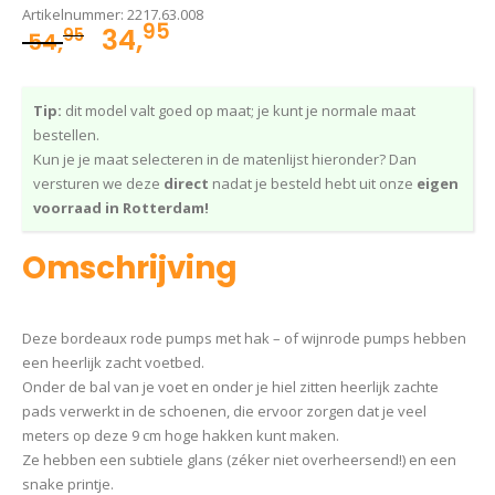
Artikelnummer:
2217.63.008
95
Oorspronkelijke
Huidige
34,
95
54,
prijs
prijs
was:
is:
Tip:
dit model valt goed op maat; je kunt je normale maat
54,95.
34,95.
bestellen.
Kun je je maat selecteren in de matenlijst hieronder? Dan
versturen we deze
direct
nadat je besteld hebt uit onze
eigen
voorraad in Rotterdam!
Omschrijving
Deze bordeaux rode pumps met hak – of wijnrode pumps hebben
een heerlijk zacht voetbed.
Onder de bal van je voet en onder je hiel zitten heerlijk zachte
pads verwerkt in de schoenen, die ervoor zorgen dat je veel
meters op deze 9 cm hoge hakken kunt maken.
Ze hebben een subtiele glans (zéker niet overheersend!) en een
snake printje.