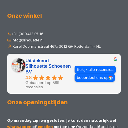
Onze winkel
+31 (0)10 413 05 16
info@silhouette.nl
Karel Doormanstraat 467a 3012 GH Rotterdam – NL
Uitstekend
Silhouette Schoenen
Bekijk alle recensies
BV
4.8
beoordeel ons op
Gebaseerd op 589
recensies
Onze openingstijden
Op maandag zijn wij gesloten. Je kunt dan natuurlijk wel
whatsappen
of
emailen
met ons!
❤️ Op zondag 16 april is de