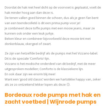
Doordat de hak niet heel dicht op de voorvoet is geplaatst, voelt de
hak minder hoog aan dan deze is.
De tenen vallen goed binnen de schoen, dus als je geen fan bent
van een teendecolleté is dit een prima pump voor je!
Je combineert deze toffe pumps met een mooie jeans, maar ze
kunnen ook onder een leuk jurkje.
Beken kleur en combineer bijvoorbeeld deze mooie tint met
donkerblauw, okergeel of zwart.
Ze zijn van hetzelfde bedrijf als de pumps met het Vizzano-label.
Dit is de speciale ‘Comforto’-lijn.
Vizzano is het modische onderdeel van dit bedrijf, met de meer
uitgesproken modellen; Comforto is de klassiekere lijn.
En ook daar zijn we enorm blij mee!
Want een ‘good old classic’ worden we hartstikke happy van, zeker
als ze zo ontzettend lekker lopen als deze 🙂.
Bordeaux rode pumps met hak en
zacht voetbed | Wijnrode pumps