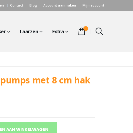
gen
Contact
Blog
Account aanmaken
Mijn account
0
ser
Laarzen
Extra
 pumps met 8 cm hak
EN AAN WINKELWAGEN