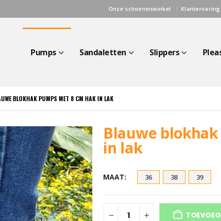
Onze schoenenwinkel
Klantervarin
Pumps
Sandaletten
Slippers
Plea
AUWE BLOKHAK PUMPS MET 8 CM HAK IN LAK
Blauwe blokhak
in lak
MAAT
36
38
39
TOEVOEG