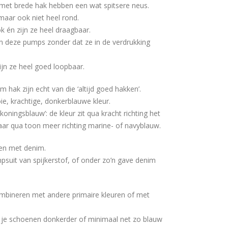
et brede hak hebben een wat spitsere neus.
maar ook niet heel rond.
 én zijn ze heel draagbaar.
in deze pumps zonder dat ze in de verdrukking
ijn ze heel goed loopbaar.
ak zijn echt van die ‘altijd goed hakken’.
e, krachtige, donkerblauwe kleur.
koningsblauw’: de kleur zit qua kracht richting het
ar qua toon meer richting marine- of navyblauw.
en met denim.
psuit van spijkerstof, of onder zo’n gave denim
ombineren met andere primaire kleuren of met
at je schoenen donkerder of minimaal net zo blauw