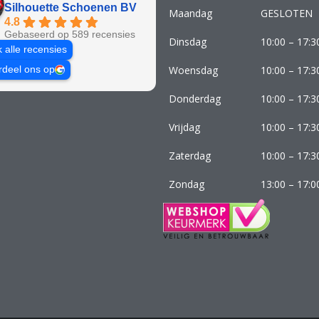
Silhouette Schoenen BV
Maandag
GESLOTEN
4.8
Gebaseerd op 589 recensies
Dinsdag
10:00 – 17:3
k alle recensies
Woensdag
10:00 – 17:3
rdeel ons op
Donderdag
10:00 – 17:3
Vrijdag
10:00 – 17:3
Zaterdag
10:00 – 17:3
Zondag
13:00 – 17:0