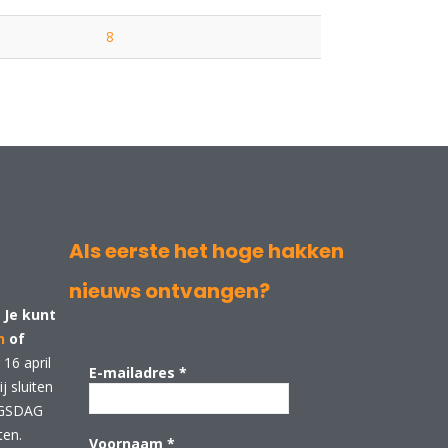
8
Als eerste het hoge hakken
nieuws ontvangen?
 Je kunt
n
of
16 april
E-mailadres
*
 sluiten
NGSDAG
ten.
Voornaam
*