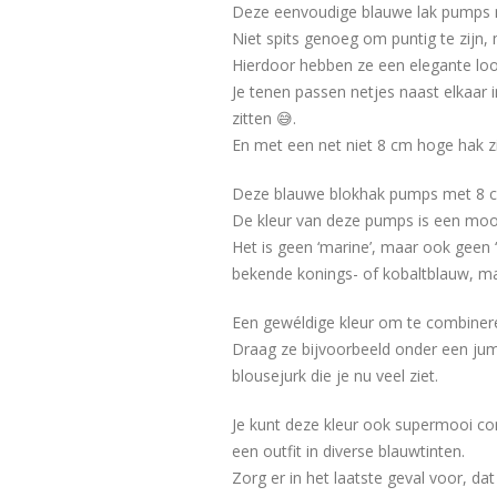
Deze eenvoudige blauwe lak pumps m
Niet spits genoeg om puntig te zijn, 
Hierdoor hebben ze een elegante look
Je tenen passen netjes naast elkaar 
zitten 😅.
En met een net niet 8 cm hoge hak z
Deze blauwe blokhak pumps met 8 cm h
De kleur van deze pumps is een mooi
Het is geen ‘marine’, maar ook geen ‘
bekende konings- of kobaltblauw, ma
Een gewéldige kleur om te combiner
Draag ze bijvoorbeeld onder een jum
blousejurk die je nu veel ziet.
Je kunt deze kleur ook supermooi c
een outfit in diverse blauwtinten.
Zorg er in het laatste geval voor, d