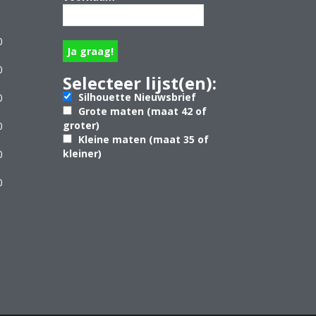
0
0
Selecteer lijst(en):
Silhouette Nieuwsbrief
0
Grote maten (maat 42 of
groter)
0
Kleine maten (maat 35 of
kleiner)
0
0