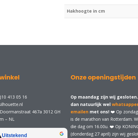
Hakhoogte in cm
winkel
Onze openingstijden
)10 413 05 16
Op maandag zijn wij gesloten.
ilhouette.nl
dan natuurlijk wel
whatsappe
 Doormanstraat 467a 3012 GH
emailen
met ons!
❤️ Op zondag 
am – NL
is de marathon van Rotterdam. Wij
die dag om 16.00u. ❤️ Op KONI
(donderdag 27 april) zijn wij geslo
Uitstekend