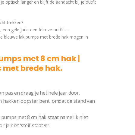
k je optisch langer en blijft de aandacht bij je outfit
cht trekken?
een gele jurk, een felroze outfit…..
eze blauwe lak pumps met brede hak mogen in
umps met 8 cm hak |
 met brede hak.
Pump
 pas en draag je het hele jaar door.
zo’n hakkenloopster bent, omdat de stand van
pumps met 8 cm hak staat namelijk niet
je niet ‘steil’ staat 🩷.