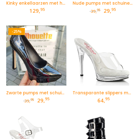
Kinky enkellaarzen met hoge hakken en gespen
Nude pumps met schuine plateau en hoge hak
95
95
Oorspronkelij
Huidige
129,
29,
95
39,
prijs
prijs
was:
is:
39,95.
29,95.
-25%
Zwarte pumps met schuine plateau en hoge hak
Transparante slippers met hak en plateautje
95
95
Oorspronkelijke
Huidige
29,
64,
95
39,
prijs
prijs
was:
is:
39,95.
29,95.