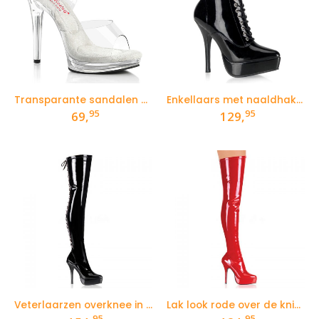
Transparante sandalen met hak en plateautje
Enkellaars met naaldhak en gespen
95
95
69,
129,
Veterlaarzen overknee in lak met plateau en naaldhak
Lak look rode over de knie laarzen met puntneus
95
95