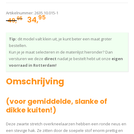
Artikelnummer:
2635.10.015-1
95
Oorspronkelijke
Huidige
34,
95
49,
prijs
prijs
was:
is:
Tip:
dit model valt klein uit, je kunt beter een maat groter
49,95.
34,95.
bestellen.
Kun je je maat selecteren in de matenlijst hieronder? Dan
versturen we deze
direct
nadat je bestelt hebt uit onze
eigen
voorraad in Rotterdam!
Omschrijving
(voor gemiddelde, slanke of
dikke kuiten!)
Deze zwarte stretch overkneelaarzen hebben een ronde neus en
een stevige hak. Ze zitten door de soepele stof enorm prettig en