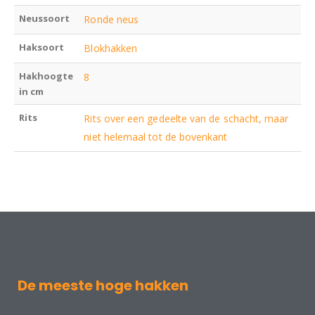
Neussoort
Ronde neus
Haksoort
Blokhakken
Hakhoogte
8
in cm
Rits
Rits over een gedeelte van de schacht, maar
niet helemaal tot de bovenkant
De meeste hoge hakken