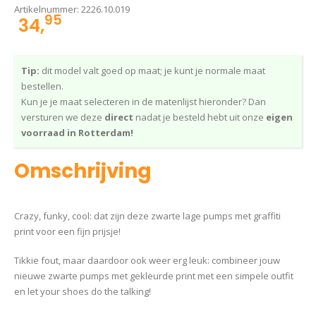
Artikelnummer:
2226.10.019
95
34,
Tip:
dit model valt goed op maat; je kunt je normale maat
bestellen.
Kun je je maat selecteren in de matenlijst hieronder? Dan
versturen we deze
direct
nadat je besteld hebt uit onze
eigen
voorraad in Rotterdam!
Omschrijving
Crazy, funky, cool: dat zijn deze zwarte lage pumps met graffiti
print voor een fijn prijsje!
Tikkie fout, maar daardoor ook weer erg leuk: combineer jouw
nieuwe zwarte pumps met gekleurde print met een simpele outfit
en let your shoes do the talking!