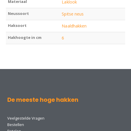
Materiaal
Laklook
Neussoort
Spitse neus
Haksoort
Naaldhakken
Hakhoogte in cm
6
De meeste hoge hakken
Veelgestelde Vragen
Bestellen