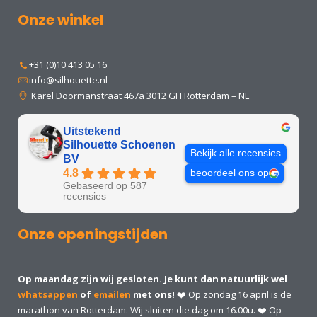
Onze winkel
+31 (0)10 413 05 16
info@silhouette.nl
Karel Doormanstraat 467a 3012 GH Rotterdam – NL
Uitstekend
Silhouette Schoenen
Bekijk alle recensies
BV
4.8
beoordeel ons op
Gebaseerd op 587
recensies
Onze openingstijden
Op maandag zijn wij gesloten. Je kunt dan natuurlijk wel
whatsappen
of
emailen
met ons!
❤️ Op zondag 16 april is de
marathon van Rotterdam. Wij sluiten die dag om 16.00u. ❤️ Op