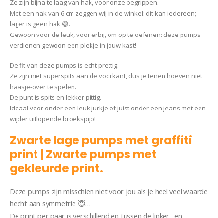
Ze zijn bíjna te laag van hak, voor onze begrippen.
Met een hak van 6 cm zeggen wij in de winkel: dit kan iedereen;
lager is geen hak 😅.
Gewoon voor de leuk, voor erbij, om op te oefenen: deze pumps
verdienen gewoon een plekje in jouw kast!
De fit van deze pumps is echt prettig.
Ze zijn niet superspits aan de voorkant, dus je tenen hoeven niet
haasje-over te spelen.
De punt is spits en lekker pittig.
Ideaal voor onder een leuk jurkje of juist onder een jeans met een
wijder uitlopende broekspijp!
Zwarte lage pumps met graffiti
print | Zwarte pumps met
gekleurde print.
Pump Quinn
Deze pumps zijn misschien niet voor jou als je heel veel waarde
hecht aan symmetrie 😇…
De print per paar is verschillend en tussen de linker- en