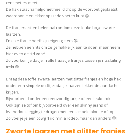
centimeters meet.
De hak staat namelijk niet heel dicht op de voorvoet geplaatst,
waardoor je er lekker op uit de voeten kunt 😊.
De franjers zitten helemaal rondom deze leuke hoge zwarte
laarzen.
En elke franje heeft zijn eigen glitters 🥰.
Ze hebben een rits om ze gemakkelijk aan te doen, maar neem
hier even de tijd voor!
Zo voorkom je dat je in alle haast je franjes tussen je ritssluiting
trekt 🙈.
Draag deze toffe zwarte laarzen met glitter franjes en hoge hak
onder een simpele outfit, zodat je laarzen lekker de aandacht
krijgen.
Bijvoorbeeld onder een eenvoudig jurkje of een leuke rok.
Ook zijn ze tof om bijvoorbeeld over een skinny jeans of
leatherlook legging te dragen met een simpele blouse of top.
Zo voel je je een cowgirl ridin’ in a rodeo, maar dan anders 🤠!
Zwarte laarzen met glitter franjes