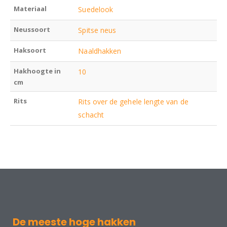
Materiaal
Suedelook
Neussoort
Spitse neus
Haksoort
Naaldhakken
Hakhoogte in
10
cm
Rits
Rits over de gehele lengte van de
schacht
De meeste hoge hakken