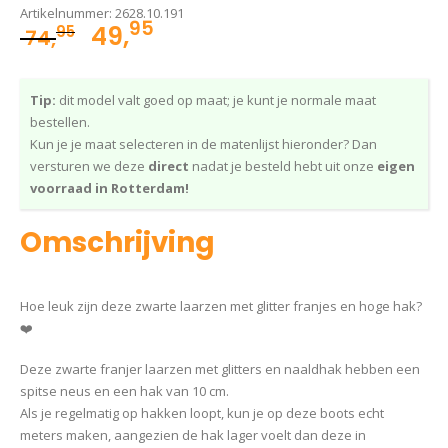
Artikelnummer:
2628.10.191
95
Oorspronkelijke
Huidige
49,
95
74,
prijs
prijs
was:
is:
Tip:
dit model valt goed op maat; je kunt je normale maat
74,95.
49,95.
bestellen.
Kun je je maat selecteren in de matenlijst hieronder? Dan
versturen we deze
direct
nadat je besteld hebt uit onze
eigen
voorraad in Rotterdam!
Omschrijving
Hoe leuk zijn deze zwarte laarzen met glitter franjes en hoge hak?
❤️
Deze zwarte franjer laarzen met glitters en naaldhak hebben een
spitse neus en een hak van 10 cm.
Als je regelmatig op hakken loopt, kun je op deze boots echt
meters maken, aangezien de hak lager voelt dan deze in