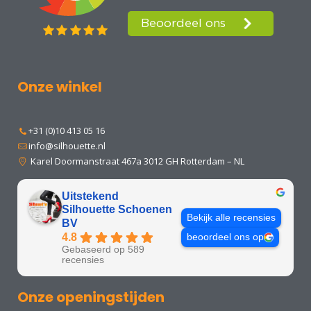
Onze winkel
+31 (0)10 413 05 16
info@silhouette.nl
Karel Doormanstraat 467a 3012 GH Rotterdam – NL
Uitstekend
Silhouette Schoenen
Bekijk alle recensies
BV
4.8
beoordeel ons op
Gebaseerd op 589
recensies
Onze openingstijden