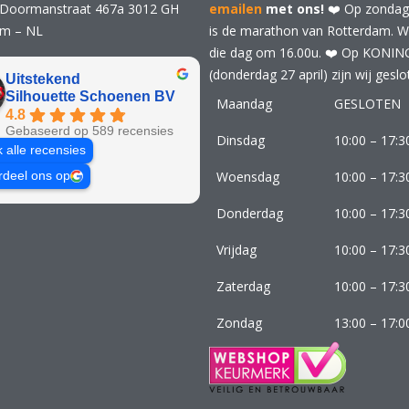
 Doormanstraat 467a 3012 GH
emailen
met ons!
❤️ Op zondag 
am – NL
is de marathon van Rotterdam. Wij
die dag om 16.00u. ❤️ Op KONI
(donderdag 27 april) zijn wij geslo
Uitstekend
Silhouette Schoenen BV
Maandag
GESLOTEN
4.8
Gebaseerd op 589 recensies
Dinsdag
10:00 – 17:3
k alle recensies
Woensdag
10:00 – 17:3
rdeel ons op
Donderdag
10:00 – 17:3
Vrijdag
10:00 – 17:3
Zaterdag
10:00 – 17:3
Zondag
13:00 – 17:0