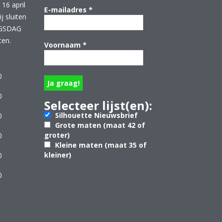
16 april
E-mailadres
*
 sluiten
NGSDAG
ten.
Voornaam
*
0
0
Selecteer lijst(en):
Silhouette Nieuwsbrief
0
Grote maten (maat 42 of
groter)
0
Kleine maten (maat 35 of
kleiner)
0
0