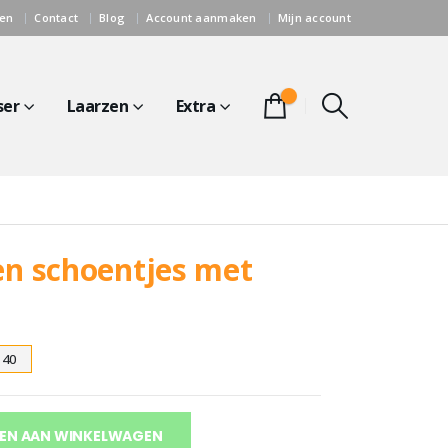
gen
Contact
Blog
Account aanmaken
Mijn account
0
ser
Laarzen
Extra
en schoentjes met
40
EN AAN WINKELWAGEN