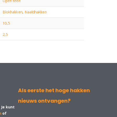
Open teen
Blokhakken
,
Naaldhakken
10,5
2,5
Als eerste het hoge hakken
nieuws ontvangen?
 Je kunt
n
of