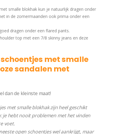
et smalle blokhak kun je natuurlijk dragen onder
n het in de zomermaanden ook prima onder een
 goed dragen onder een flared pants.
 shoulder top met een 7/8 skinny jeans en deze
 schoentjes met smalle
roze sandalen met
andaal Jenny
el dan de kleinste maat!
es met smalle blokhak zijn
heel geschikt
in: je hebt nooit problemen met het vinden
re voet.
eeste open schoentjes wel aankrijgt, maar