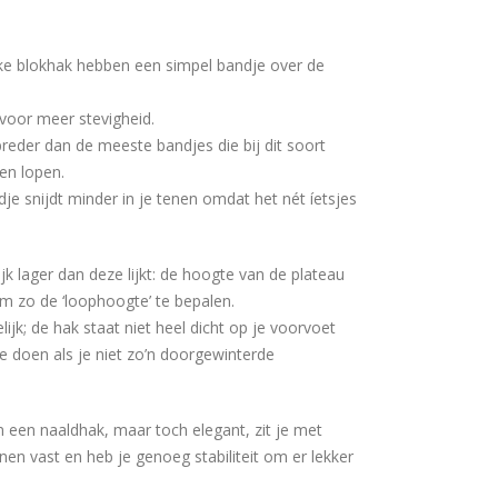
ke blokhak hebben een simpel bandje over de
 voor meer stevigheid.
breder dan de meeste bandjes die bij dit soort
nen lopen.
dje snijdt minder in je tenen omdat het nét íetsjes
jk lager dan deze lijkt: de hoogte van de plateau
m zo de ‘loophoogte’ te bepalen.
ijk; de hak staat niet heel dicht op je voorvoet
e doen als je niet zo’n doorgewinterde
 een naaldhak, maar toch elegant, zit je met
nen vast en heb je genoeg stabiliteit om er lekker