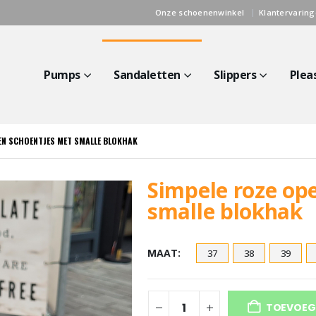
Onze schoenenwinkel
Klantervarin
Pumps
Sandaletten
Slippers
Plea
EN SCHOENTJES MET SMALLE BLOKHAK
Simpele roze op
smalle blokhak
MAAT
37
38
39
TOEVOEG