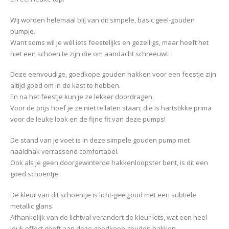
Wij worden helemaal blij van dit simpele, basic geel-gouden
pumpje.
Want soms wil je wél iets feestelijks en gezelligs, maar hoeft het
niet een schoen te zijn die om aandacht schreeuwt.
Deze eenvoudige, goedkope gouden hakken voor een feestje zijn
altijd goed om in de kast te hebben.
En na het feestje kun je ze lekker doordragen.
Voor de prijs hoef je ze niet te laten staan; die is hartstikke prima
voor de leuke look en de fijne fit van deze pumps!
De stand van je voet is in deze simpele gouden pump met
naaldhak verrassend comfortabel.
Ook als je geen doorgewinterde hakkenloopster bent, is dit een
goed schoentje.
De kleur van dit schoentje is licht-geelgoud met een subtiele
metallic glans.
Afhankelijk van de lichtval verandert de kleur iets, wat een heel
leuk effect geeft aan deze goedkope gouden hakken.