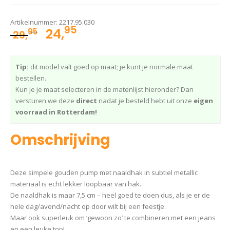
Artikelnummer:
2217.95.030
95
Oorspronkelijke
Huidige
24,
95
29,
prijs
prijs
was:
is:
Tip:
dit model valt goed op maat; je kunt je normale maat
29,95.
24,95.
bestellen.
Kun je je maat selecteren in de matenlijst hieronder? Dan
versturen we deze
direct
nadat je besteld hebt uit onze
eigen
voorraad in Rotterdam!
Omschrijving
Deze simpele gouden pump met naaldhak in subtiel metallic
materiaal is echt lekker loopbaar van hak.
De naaldhak is maar 7,5 cm – heel goed te doen dus, als je er de
hele dag/avond/nacht op door wilt bij een feestje.
Maar ook superleuk om ‘gewoon zo’ te combineren met een jeans
en een leuke top!