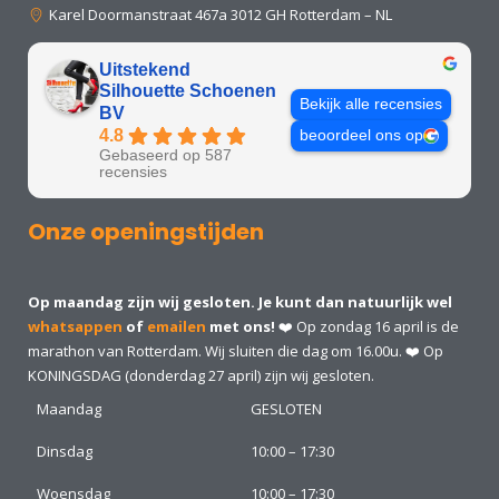
Karel Doormanstraat 467a 3012 GH Rotterdam – NL
Uitstekend
Silhouette Schoenen
Bekijk alle recensies
BV
4.8
beoordeel ons op
Gebaseerd op 587
recensies
Onze openingstijden
Op maandag zijn wij gesloten. Je kunt dan natuurlijk wel
whatsappen
of
emailen
met ons!
❤️ Op zondag 16 april is de
marathon van Rotterdam. Wij sluiten die dag om 16.00u. ❤️ Op
KONINGSDAG (donderdag 27 april) zijn wij gesloten.
Maandag
GESLOTEN
Dinsdag
10:00 – 17:30
Woensdag
10:00 – 17:30