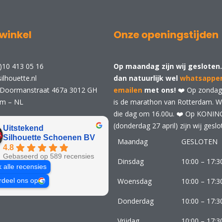
winkel
Onze openingstijden
)10 413 05 16
Op maandag zijn wij gesloten.
ilhouette.nl
dan natuurlijk wel
whatsappe
 Doormanstraat 467a 3012 GH
emailen
met ons!
❤️ Op zondag 
am – NL
is de marathon van Rotterdam. Wij
die dag om 16.00u. ❤️ Op KONI
(donderdag 27 april) zijn wij geslo
Uitstekend
Silhouette Schoenen BV
Maandag
GESLOTEN
4.8
Gebaseerd op 589 recensies
Dinsdag
10:00 – 17:3
k alle recensies
Woensdag
10:00 – 17:3
rdeel ons op
Donderdag
10:00 – 17:3
Vrijdag
10:00 – 17:3