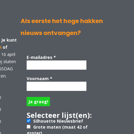
Als eerste het hoge hakken
nieuws ontvangen?
 Je kunt
n
of
16 april
E-mailadres
*
 sluiten
NGSDAG
ten.
Voornaam
*
0
0
Selecteer lijst(en):
Silhouette Nieuwsbrief
0
Grote maten (maat 42 of
groter)
0