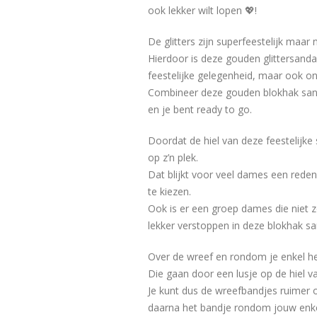
ook lekker wilt lopen 💖!
De glitters zijn superfeestelijk maar ni
Hierdoor is deze gouden glittersanda
feestelijke gelegenheid, maar ook o
Combineer deze gouden blokhak sand
en je bent ready to go.
Doordat de hiel van deze feestelijke s
op z’n plek.
Dat blijkt voor veel dames een rede
te kiezen.
Ook is er een groep dames die niet zo’
lekker verstoppen in deze blokhak sa
Over de wreef en rondom je enkel heb
Die gaan door een lusje op de hiel v
Je kunt dus de wreefbandjes ruimer o
daarna het bandje rondom jouw enkel