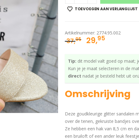
TOEVOEGEN AAN VERLANGLIJST
Artikelnummer:
2774.95.002
95
Oorspronkelij
Huidige
29,
95
37,
prijs
prijs
was:
is:
Tip:
dit model valt goed op maat; j
37,95.
29,95.
Kun je je maat selecteren in de ma
direct
nadat je besteld hebt uit o
Omschrijving
Deze goudkleurige glitter sandalen 
over de tenen, gekruiste bandjes ove
Ze hebben een hak van 8,5 cm en daa
een bruiloft of een ander leuk feestje, 