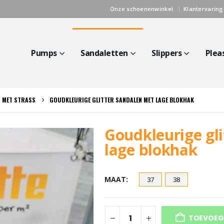
Onze schoenenwinkel
Klantervarin
Pumps
Sandaletten
Slippers
Plea
ES MET STRASS
GOUDKLEURIGE GLITTER SANDALEN MET LAGE BLOKHAK
Goudkleurige gl
lage blokhak
MAAT
37
38
TOEVOEG