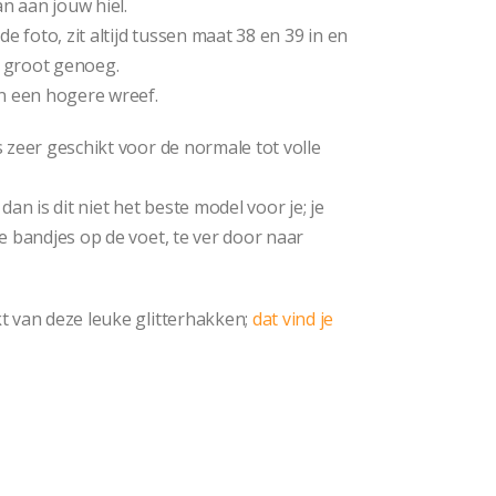
an aan jouw hiel.
e foto, zit altijd tussen maat 38 en 39 in en
n groot genoeg.
en een hogere wreef.
 zeer geschikt voor de normale tot volle
an is dit niet het beste model voor je; je
e bandjes op de voet, te ver door naar
t van deze leuke glitterhakken;
dat vind je