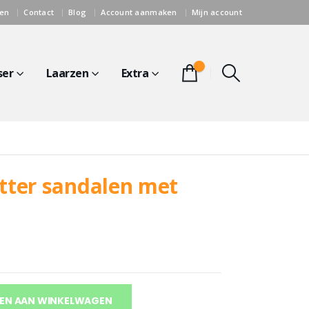
gen
Contact
Blog
Account aanmaken
Mijn account
0
ser
Laarzen
Extra
itter sandalen met
EN AAN WINKELWAGEN