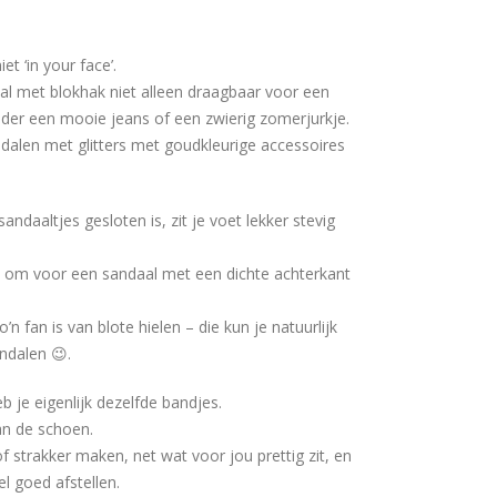
et ‘in your face’.
al met blokhak niet alleen draagbaar voor een
nder een mooie jeans of een zwierig zomerjurkje.
alen met glitters met goudkleurige accessoires
andaaltjes gesloten is, zit je voet lekker stevig
n om voor een sandaal met een dichte achterkant
n fan is van blote hielen – die kun je natuurlijk
ndalen 😉.
 je eigenlijk dezelfde bandjes.
an de schoen.
f strakker maken, net wat voor jou prettig zit, en
 goed afstellen.