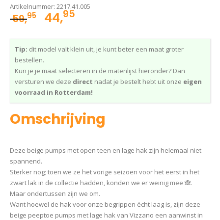
Artikelnummer:
2217.41.005
95
Oorspronkelijke
Huidige
44,
95
59,
prijs
prijs
was:
is:
Tip:
dit model valt klein uit, je kunt beter een maat groter
59,95.
44,95.
bestellen.
Kun je je maat selecteren in de matenlijst hieronder? Dan
versturen we deze
direct
nadat je bestelt hebt uit onze
eigen
voorraad in Rotterdam!
Omschrijving
Deze beige pumps met open teen en lage hak zijn helemaal niet
spannend.
Sterker nog; toen we ze het vorige seizoen voor het eerst in het
zwart lak in de collectie hadden, konden we er weinig mee 🙈.
Maar ondertussen zijn we om.
Want hoewel de hak voor onze begrippen écht laag is, zijn deze
beige peeptoe pumps met lage hak van Vizzano een aanwinst in