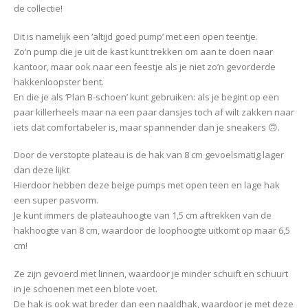
de collectie!
Dit is namelijk een ‘altijd goed pump’ met een open teentje.
Zo’n pump die je uit de kast kunt trekken om aan te doen naar
kantoor, maar ook naar een feestje als je niet zo’n gevorderde
hakkenloopster bent.
En die je als ‘Plan B-schoen’ kunt gebruiken: als je begint op een
paar killerheels maar na een paar dansjes toch af wilt zakken naar
iets dat comfortabeler is, maar spannender dan je sneakers 🙃.
Door de verstopte plateau is de hak van 8 cm gevoelsmatig lager
dan deze lijkt
Hierdoor hebben deze beige pumps met open teen en lage hak
een super pasvorm.
Je kunt immers de plateauhoogte van 1,5 cm aftrekken van de
hakhoogte van 8 cm, waardoor de loophoogte uitkomt op maar 6,5
cm!
Ze zijn gevoerd met linnen, waardoor je minder schuift en schuurt
in je schoenen met een blote voet.
De hak is ook wat breder dan een naaldhak, waardoor je met deze