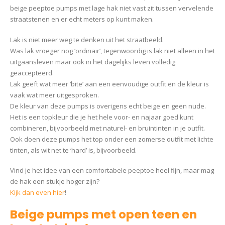
beige peeptoe pumps met lage hak niet vast zit tussen vervelende
straatstenen en er echt meters op kunt maken.
Lak is niet meer weg te denken uit het straatbeeld.
Was lak vroeger nog ‘ordinair’, tegenwoordig is lak niet alleen in het
uitgaansleven maar ook in het dagelijks leven volledig
geaccepteerd.
Lak geeft wat meer ‘bite’ aan een eenvoudige outfit en de kleur is
vaak wat meer uitgesproken.
De kleur van deze pumps is overigens echt beige en geen nude.
Het is een topkleur die je het hele voor- en najaar goed kunt
combineren, bijvoorbeeld met naturel- en bruintinten in je outfit.
Ook doen deze pumps het top onder een zomerse outfit met lichte
tinten, als wit net te ‘hard’ is, bijvoorbeeld.
Vind je het idee van een comfortabele peeptoe heel fijn, maar mag
de hak een stukje hoger zijn?
Kijk dan even hier
!
Beige pumps met open teen en