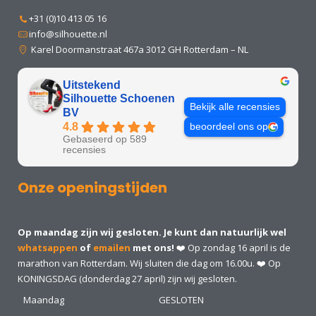
+31 (0)10 413 05 16
info@silhouette.nl
Karel Doormanstraat 467a 3012 GH Rotterdam – NL
Uitstekend
Silhouette Schoenen
Bekijk alle recensies
BV
4.8
beoordeel ons op
Gebaseerd op 589
recensies
Onze openingstijden
Op maandag zijn wij gesloten. Je kunt dan natuurlijk wel
whatsappen
of
emailen
met ons!
❤️ Op zondag 16 april is de
marathon van Rotterdam. Wij sluiten die dag om 16.00u. ❤️ Op
KONINGSDAG (donderdag 27 april) zijn wij gesloten.
Maandag
GESLOTEN