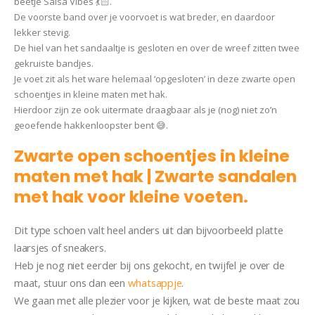
beetje Salsa Vibes 💃🏻.
De voorste band over je voorvoet is wat breder, en daardoor
lekker stevig.
De hiel van het sandaaltje is gesloten en over de wreef zitten twee
gekruiste bandjes.
Je voet zit als het ware helemaal ‘opgesloten’ in deze zwarte open
schoentjes in kleine maten met hak.
Hierdoor zijn ze ook uitermate draagbaar als je (nog) niet zo’n
geoefende hakkenloopster bent 😅.
Zwarte open schoentjes in kleine
maten met hak | Zwarte sandalen
met hak voor kleine voeten.
Dit type schoen valt heel anders uit dan bijvoorbeeld platte
laarsjes of sneakers.
Heb je nog niet eerder bij ons gekocht, en twijfel je over de
maat, stuur ons dan een
whatsappje
.
We gaan met alle plezier voor je kijken, wat de beste maat zou