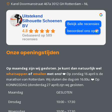
Karel Doormanstraat 467a 3012 GH Rotterdam – NL
Uitstekend
Silhouette Schoenen
Bekijk alle recensies
BV
4.8
beoordeel ons op
Gebaseerd op 589
recensies
Onze openingstijden
Op maandag zijn wij gesloten. Je kunt dan natuurlijk wel
whatsappen
of
emailen
met ons!
❤️ Op zondag 16 april is de
marathon van Rotterdam. Wij sluiten die dag om 16.00u. ❤️ Op
KONINGSDAG (donderdag 27 april) zijn wij gesloten.
Maandag
GESLOTEN
Dinsdag
10:00 – 17:30
Woensdag
10:00 – 17:30