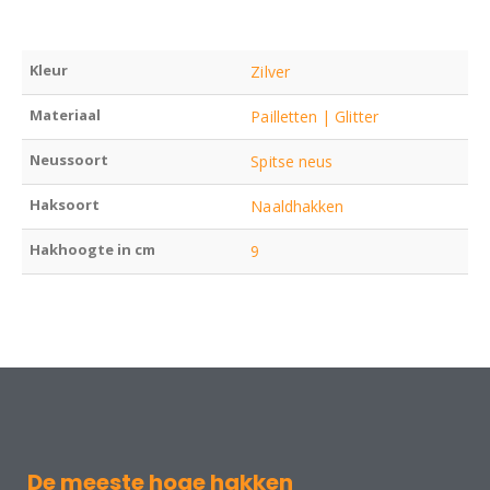
Kleur
Zilver
Materiaal
Pailletten | Glitter
Neussoort
Spitse neus
Haksoort
Naaldhakken
Hakhoogte in cm
9
De meeste hoge hakken