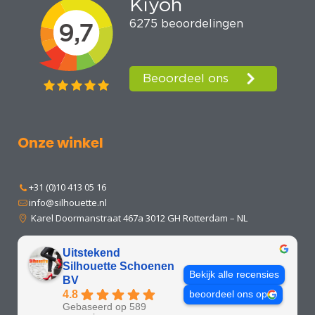
Onze winkel
+31 (0)10 413 05 16
info@silhouette.nl
Karel Doormanstraat 467a 3012 GH Rotterdam – NL
Uitstekend
Silhouette Schoenen
Bekijk alle recensies
BV
4.8
beoordeel ons op
Gebaseerd op 589