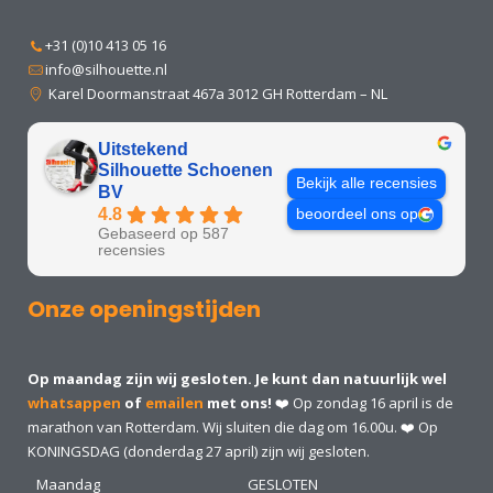
+31 (0)10 413 05 16
info@silhouette.nl
Karel Doormanstraat 467a 3012 GH Rotterdam – NL
Uitstekend
Silhouette Schoenen
Bekijk alle recensies
BV
4.8
beoordeel ons op
Gebaseerd op 587
recensies
Onze openingstijden
Op maandag zijn wij gesloten. Je kunt dan natuurlijk wel
whatsappen
of
emailen
met ons!
❤️ Op zondag 16 april is de
marathon van Rotterdam. Wij sluiten die dag om 16.00u. ❤️ Op
KONINGSDAG (donderdag 27 april) zijn wij gesloten.
Maandag
GESLOTEN