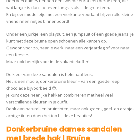
Heel veel dames hebben een tweede en/of een derde teen, die
wat langer is dan – of even langs is als – de grote teen.
En bij een modelletje met een vierkante voorkant blijven alle kleine
vriendinnen netjes binnenboord!
Onder een jurkje, een playsuit, een jumpsuit of een goede jeans: je
kunt met deze bruine open schoenen alle kanten op.
Gewoon voor zo, naar je werk, naar een verjaardag of voor naar
een feestje.
Maar ook heerlijk voor in de vakantiekoffer!
De kleur van deze sandalen is helemaal leuk.
Het is een mooie, donkerbruine kleur – van een goede reep
chocolade bijvoorbeeld 😉.
Je kunt deze heerlijke hakken combineren met heel veel
verschillende kleuren in je outfit.
Denk aan naturel- en bruintinten, maar ook groen-, geel- en oranje-
achtige tinten doen het top bij deze beauties!
Donkerbruine dames sandalen
met brede hak | Bruine