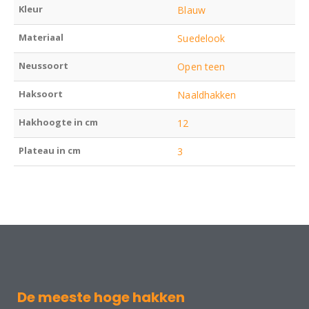
Kleur
Blauw
Materiaal
Suedelook
Neussoort
Open teen
Haksoort
Naaldhakken
Hakhoogte in cm
12
Plateau in cm
3
De meeste hoge hakken