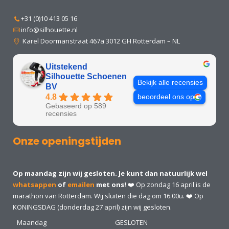
+31 (0)10 413 05 16
info@silhouette.nl
Karel Doormanstraat 467a 3012 GH Rotterdam – NL
Uitstekend
Silhouette Schoenen
Bekijk alle recensies
BV
4.8
beoordeel ons op
Gebaseerd op 589
recensies
Onze openingstijden
Op maandag zijn wij gesloten. Je kunt dan natuurlijk wel
whatsappen
of
emailen
met ons!
❤️ Op zondag 16 april is de
marathon van Rotterdam. Wij sluiten die dag om 16.00u. ❤️ Op
KONINGSDAG (donderdag 27 april) zijn wij gesloten.
Maandag
GESLOTEN