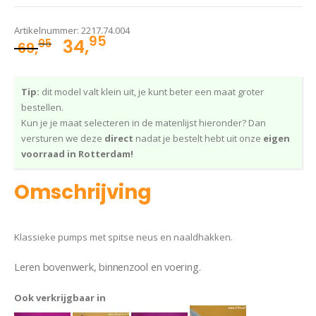
Artikelnummer:
2217.74.004
95
Oorspronkelijke
Huidige
34,
95
69,
prijs
prijs
was:
is:
Tip:
dit model valt klein uit, je kunt beter een maat groter
69,95.
34,95.
bestellen.
Kun je je maat selecteren in de matenlijst hieronder? Dan
versturen we deze
direct
nadat je bestelt hebt uit onze
eigen
voorraad in Rotterdam!
Omschrijving
Klassieke pumps met spitse neus en naaldhakken.
Leren bovenwerk, binnenzool en voering.
Ook verkrijgbaar in