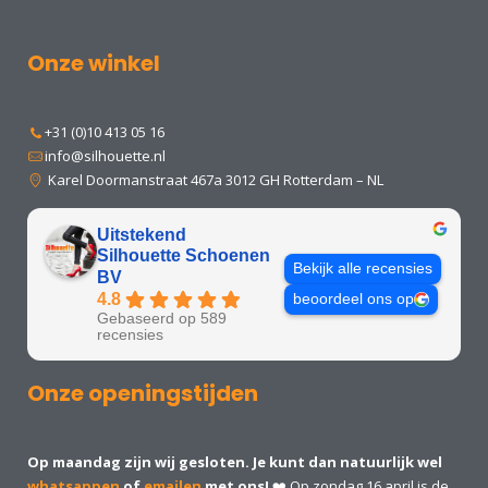
Onze winkel
+31 (0)10 413 05 16
info@silhouette.nl
Karel Doormanstraat 467a 3012 GH Rotterdam – NL
Uitstekend
Silhouette Schoenen
Bekijk alle recensies
BV
4.8
beoordeel ons op
Gebaseerd op 589
recensies
Onze openingstijden
Op maandag zijn wij gesloten. Je kunt dan natuurlijk wel
whatsappen
of
emailen
met ons!
❤️ Op zondag 16 april is de