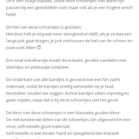
Dit is een stukje elastiek, zodat deze schoentjes niet alleen fijn
passen bij een gemiddelde voet, maar ook als je een hogere wreef
hebt!
De hiel van deze schoentjes is gesloten.
Hierdoor heb je nóg wat meer stevigheid en blijft, als je ze met een
lange jurk gaat dragen, je jurk niet tussen de hiel van de schoen en
jouw voet zitten 😇.
Een smal enkelbandje maakt deze leuke, gouden sandalen met
steentjes en plateautje compleet.
De onderkant van alle bandjes is gevoerd met een fijn zacht
materiaal, zodat de bandjes prettig aanvoelen op je huid.
Normaliter zouden we zeggen: dunne bandjes zitten onprettig en
gaan snijden, maar dat is bij deze schoentjes niet het geval.
De kleur van deze schoentjes is een klassieke gouden kleur.
De niet-besteende delen van de schoentjes zijn uitgevoerd in een
mooi, soft metallic goud materiaal.
Soft metallic is wat minder ‘hard’ en spiegelend dan klassiek